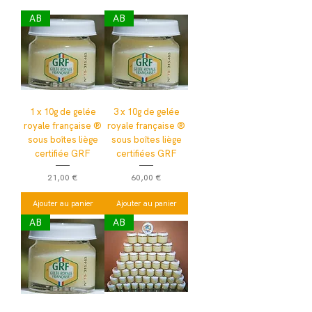
AB
AB
1 x 10g de gelée
3 x 10g de gelée
royale française ®
royale française ®
sous boîtes liège
sous boîtes liège
certifiée GRF
certifiées GRF
Prix
Prix
21,00 €
60,00 €
Ajouter au panier
Ajouter au panier
AB
AB