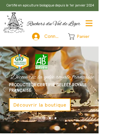
Certifié en apiculture biologique depuis le 1er janvier 2024
Connexion
Panier
Découvrez la gelée royale française
PRODUCTEUR CERTIFIÉ GELEÉE ROYALE
FRANÇAISE
Découvrir la boutique