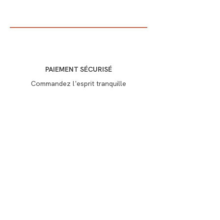
PAIEMENT SÉCURISÉ
Commandez l'esprit tranquille
LIVRAISON AVEC SOIN
Délais de 3 à 7 jours
SERVICE CLIENT
Nous restons à vos côtés