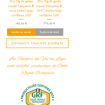
10 x 10g de gelée
50 x 10g de gelée
royale française ®
royale française ®
sous boîtes liège
AVEC boîtes liège
certifiées GRF
certifiées GRF
Prix
Prix
180,00 €
770,00 €
Ajouter au panier
Rupture de stock
Découvrir tous nos produits
Les Ruchers du Val du Liger
sont certifiés producteur de Gelée
Royale Française